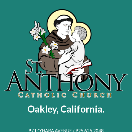
Skip
to
main
content
Oakley, California.
971 O'HARA AVENUE / 925.625.2048